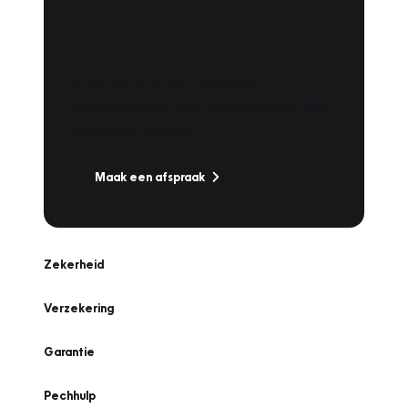
Plan een
Werkplaatsafspraak
Is uw auto toe aan Onderhoud,
Bandenwissel of een Vakantiecheck? Plan
online een afspraak!
Maak een afspraak
Zekerheid
Verzekering
Garantie
Pechhulp