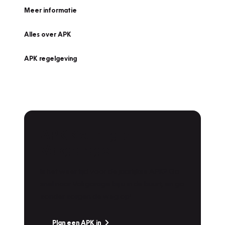
Meer informatie
Alles over APK
APK regelgeving
APK Keuring bij
Vakgarage!
Is het weer tijd voor de jaarlijkse APK? Ga
snel naar Vakgarage bij u in de buurt, en ga
zonder zorgen de weg op!
Plan een APK in