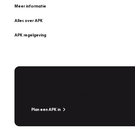
Meer informatie
Alles over APK
APK regelgeving
APK Keuring bij Vakgarage!
Is het weer tijd voor de jaarlijkse APK? Ga snel naar V
Plan een APK in