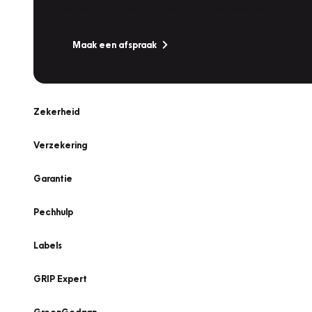
Is uw auto toe aan Onderhoud, Bandenwissel of een Va
Maak een afspraak
Zekerheid
Verzekering
Garantie
Pechhulp
Labels
GRIP Expert