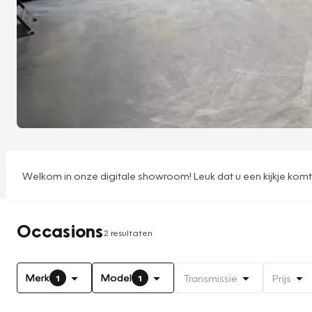
Welkom in onze digitale showroom! Leuk dat u een kijkje kom
Occasions
2 resultaten
Merk
Model
Transmissie
Prijs
1
1