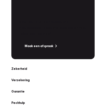
Plan een
Werkplaatsafspraak
Is uw auto toe aan Onderhoud,
Bandenwissel of een Vakantiecheck? Plan
online een afspraak!
Maak een afspraak
Zekerheid
Verzekering
Garantie
Pechhulp