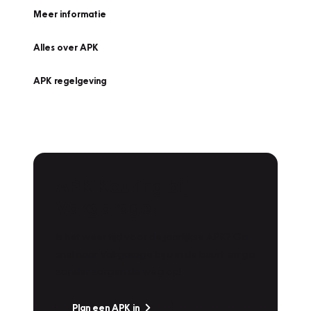
Meer informatie
Alles over APK
APK regelgeving
APK Keuring bij
Vakgarage!
Is het weer tijd voor de jaarlijkse APK? Ga
snel naar Vakgarage bij u in de buurt, en ga
zonder zorgen de weg op!
Plan een APK in