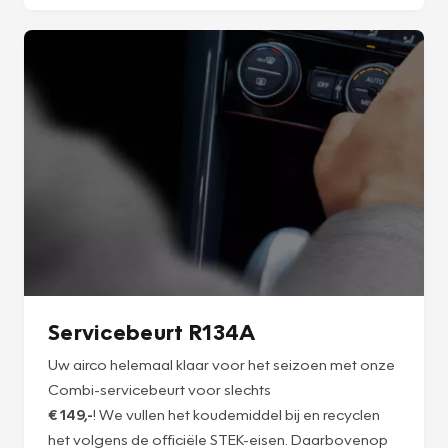
Servicebeurt R134A
Uw airco helemaal klaar voor het seizoen met onze
Combi-servicebeurt voor slechts
€ 149,-
! We vullen het koudemiddel bij en recyclen
het volgens de officiële STEK-eisen. Daarbovenop