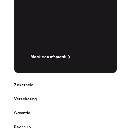
Plan een
Werkplaatsafspraak
Is uw auto toe aan Onderhoud,
Bandenwissel of een Vakantiecheck? Plan
online een afspraak!
Maak een afspraak
Zekerheid
Verzekering
Garantie
Pechhulp