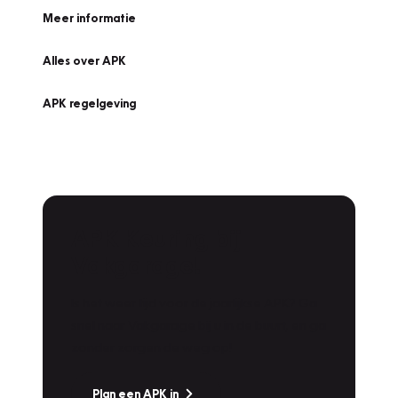
Meer informatie
Alles over APK
APK regelgeving
APK Keuring bij
Vakgarage!
Is het weer tijd voor de jaarlijkse APK? Ga
snel naar Vakgarage bij u in de buurt, en ga
zonder zorgen de weg op!
Plan een APK in