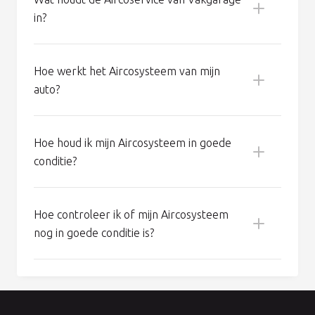
in?
Hoe werkt het Aircosysteem van mijn
auto?
Hoe houd ik mijn Aircosysteem in goede
conditie?
Koel een erg warme auto eerst met open
ramen en deuren, zodat de meeste warmte
Hoe controleer ik of mijn Aircosysteem
kan vervliegen.
nog in goede conditie is?
Schakel de airco vijf minuten voor aankomst
uit: zo beperkt u condensvorming en
daarmee de kans op schimmel.
Zet uw airco minimaal eens per week tien