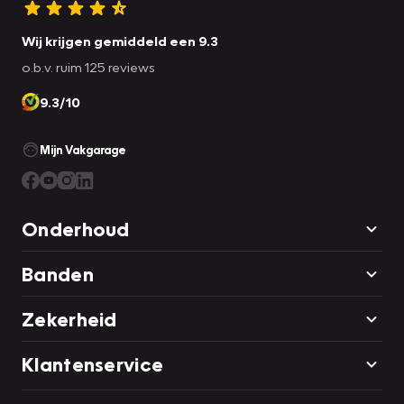
minuten aan, ook in de winter. Dit voorkomt
Wij krijgen gemiddeld een 9.3
lekkages door uitdroging en nare luchtjes
Compressor verplaatst het (lage druk)
Koelt de airco minder goed?
o.b.v. ruim 125 reviews
door stilstand.
gasvormige koudemiddel naar de condensor
Duurt het langer voordat uw ramen
Ten slotte: Laat uw airco 1 keer per jaar
9.3/10
(hoge druk).
condensvrij zijn?
controleren door Vakgarage. Bij een APK
Het opgewarmde koudemiddel wordt door de
Is het langer dan een jaar geleden dat uw
of onderhoud is dat GRATIS.
Mijn Vakgarage
condensor gepompt. Hier staat het zijn
airco is gecontroleerd?
warmte af aan de rijwind of middels een fan.
Komt er een muffe geur uit uw airco?
Door de temperatuursdaling wordt het
Krijgt u last van verkoudheid, keelpijn,
Onderhoud
middel vloeibaar.
geïrriteerde luchtwegen of tranende ogen
De filterdroger verwijdert vuil en vocht.
in de auto?
Banden
Het vloeibare koudemiddel in de airco, nog
Rijdt u vaak korte afstanden?
steeds onder hoge druk, stroomt naar het
Houdt u uw airco aan tot u op uw
Zekerheid
expansieventiel. Dat reduceert de druk door
bestemming bent?
een geringe hoeveelheid koudemiddel door te
Klantenservice
Heeft u het gevoel dat de auto meer
laten.
brandstof verbruikt?