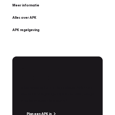
Meer informatie
Alles over APK
APK regelgeving
APK Keuring bij
Vakgarage!
Is het weer tijd voor de jaarlijkse APK? Ga
snel naar Vakgarage bij u in de buurt, en ga
zonder zorgen de weg op!
Plan een APK in