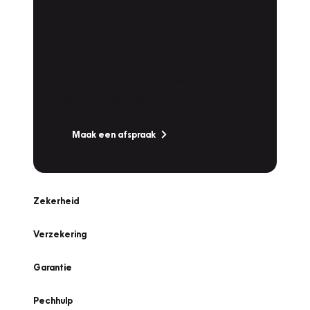
Plan een
Werkplaatsafspraak
Is uw auto toe aan Onderhoud,
Bandenwissel of een Vakantiecheck? Plan
online een afspraak!
Maak een afspraak
Zekerheid
Verzekering
Garantie
Pechhulp