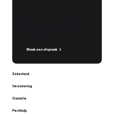
Plan een
Werkplaatsafspraak
Is uw auto toe aan Onderhoud,
Bandenwissel of een Vakantiecheck? Plan
online een afspraak!
Maak een afspraak
Zekerheid
Verzekering
Garantie
Pechhulp