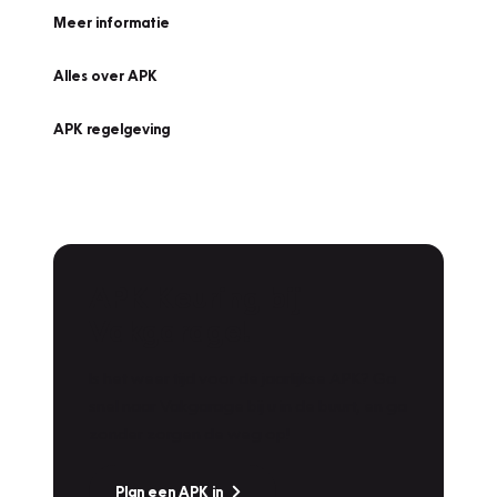
Meer informatie
Alles over APK
APK regelgeving
APK Keuring bij
Vakgarage!
Is het weer tijd voor de jaarlijkse APK? Ga
snel naar Vakgarage bij u in de buurt, en ga
zonder zorgen de weg op!
Plan een APK in