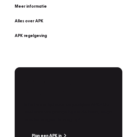
Meer informatie
Alles over APK
APK regelgeving
APK Keuring bij
Vakgarage!
Is het weer tijd voor de jaarlijkse APK? Ga
snel naar Vakgarage bij u in de buurt, en ga
zonder zorgen de weg op!
Plan een APK in