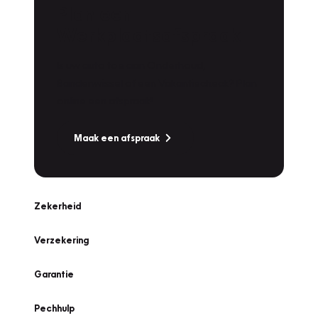
Plan een
Werkplaatsafspraak
Is uw auto toe aan Onderhoud,
Bandenwissel of een Vakantiecheck? Plan
online een afspraak!
Maak een afspraak
Zekerheid
Verzekering
Garantie
Pechhulp