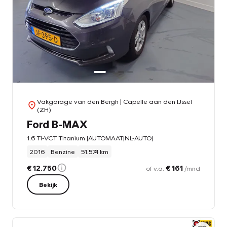
Vakgarage van den Bergh
| Capelle aan den IJssel
(ZH)
Ford B-MAX
1.6 TI-VCT Titanium |AUTOMAAT|NL-AUTO|
2016
Benzine
51.574 km
€ 12.750
€ 161
of v.a.
/mnd
Bekijk