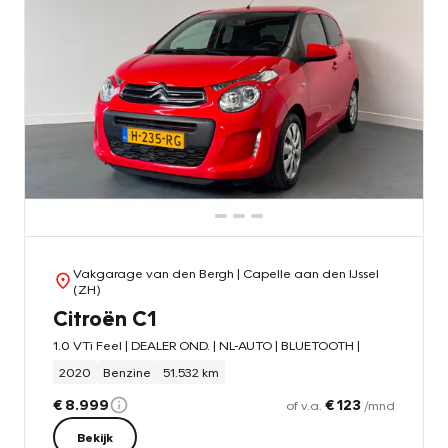
Vakgarage van den Bergh
| Capelle aan den IJssel
(ZH)
Citroën C1
1.0 VTi Feel | DEALER OND. | NL-AUTO | BLUETOOTH |
2020
Benzine
51.532 km
€ 8.999
€ 123
of v.a.
/mnd
Bekijk