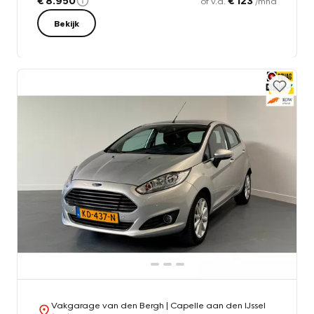
€ 8.950
€ 123
of v.a.
/mnd
Bekijk
Vakgarage van den Bergh
| Capelle aan den IJssel