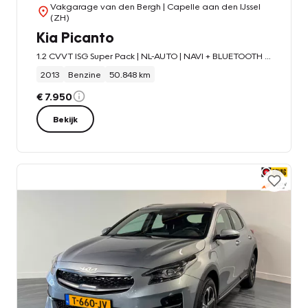
Vakgarage van den Bergh
| Capelle aan den IJssel
(ZH)
Kia Picanto
1.2 CVVT ISG Super Pack | NL-AUTO | NAVI + BLUETOOTH | KEYLESS ENTRY & GO |
2013
Benzine
50.848 km
€ 7.950
Bekijk