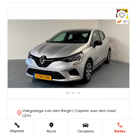
Vakgarage van den Bergh
| Capelle aan den IJssel
(ZH)
Renault Clio
Afspraak
Route
Occasions
Bellen
1.0 TCe 90 Equilibre | NL-AUTO | NAVI + CARPLAY | PARKEERSENS. |