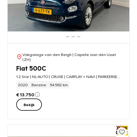
Vakgarage van den Bergh
| Capelle aan den IJssel
(ZH)
Fiat 500C
1.2 Star | NL-AUTO | CRUISE | CARPLAY + NAVI | PARKEERSENS. |
2020
Benzine
54.562 km
€ 13.750
Bekijk