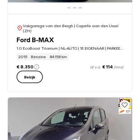
Vakgarage van den Bergh
| Capelle aan den IJssel
(ZH)
Ford B-MAX
1.0 EcoBoost Titanium | NL-AUTO | 1E EIGENAAR | PARKEERSENS. + CAMERA | CRUISE | NAVI |
2015
Benzine
84.158 km
€ 8.350
€ 114
of v.a.
/mnd
Bekijk