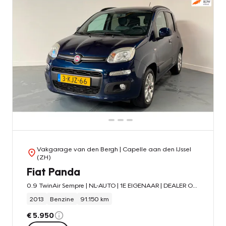
Vakgarage van den Bergh
| Capelle aan den IJssel
(ZH)
Fiat Panda
0.9 TwinAir Sempre | NL-AUTO | 1E EIGENAAR | DEALER OND. | BLUETOOTH |
2013
Benzine
91.150 km
€ 5.950