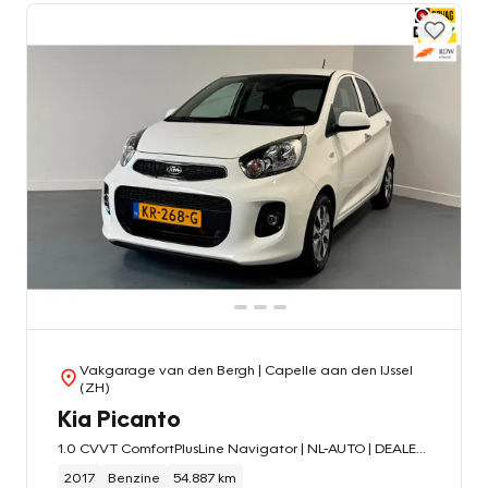
Vakgarage van den Bergh
| Capelle aan den IJssel
(ZH)
Kia Picanto
1.0 CVVT ComfortPlusLine Navigator | NL-AUTO | DEALER OND. | PARKEERCAMERA | CRUISE CONTROL |
2017
Benzine
54.887 km