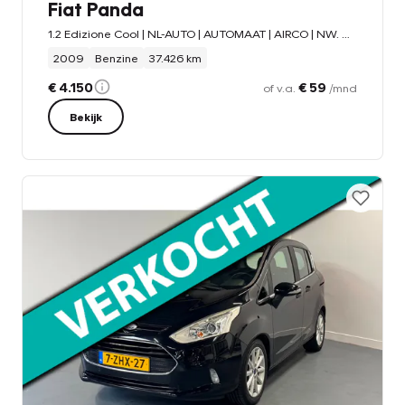
Fiat Panda
1.2 Edizione Cool | NL-AUTO | AUTOMAAT | AIRCO | NW. DISTRIBUTIE |
2009
Benzine
37.426 km
€ 4.150
€ 59
of v.a.
/mnd
Bekijk