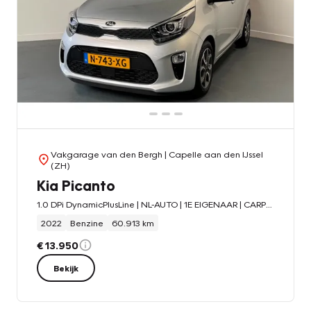
Vakgarage van den Bergh
| Capelle aan den IJssel
(ZH)
Kia Picanto
1.0 DPi DynamicPlusLine | NL-AUTO | 1E EIGENAAR | CARPLAY | PARKEERSEN + CAMERA |
2022
Benzine
60.913 km
€ 13.950
Bekijk