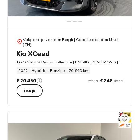
Vakgarage van den Bergh
| Capelle aan den IJssel
(ZH)
Kia XCeed
1.6 GDi PHEV DynamicPlusLine | HYBRID | DEALER OND. | CARPLAY | CAMERA + SENS. |
2022
Hybride - Benzine
70.640 km
€ 20.450
€ 248
of v.a.
/mnd
Bekijk