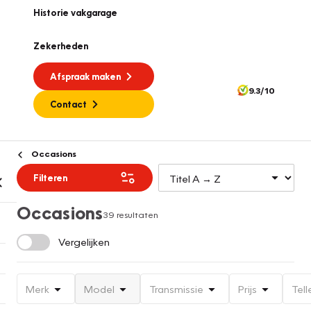
Historie vakgarage
Zekerheden
Afspraak maken
9.3/10
Contact
Occasions
Filteren
Occasions
39 resultaten
Vergelijken
Merk
Model
Transmissie
Prijs
Tell