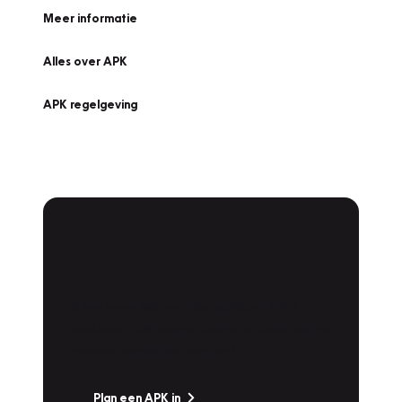
Meer informatie
Alles over APK
APK regelgeving
APK Keuring bij
Vakgarage!
Is het weer tijd voor de jaarlijkse APK? Ga
snel naar Vakgarage bij u in de buurt, en ga
zonder zorgen de weg op!
Plan een APK in