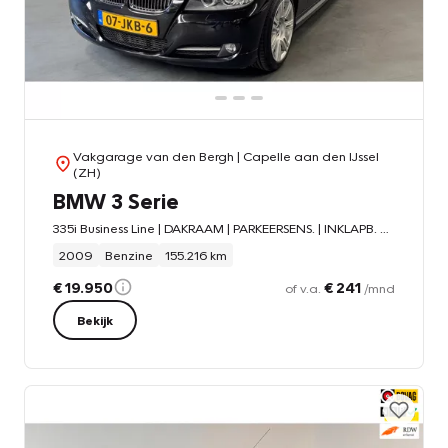
Vakgarage van den Bergh
| Capelle aan den IJssel
(ZH)
BMW 3 Serie
335i Business Line | DAKRAAM | PARKEERSENS. | INKLAPB. TREKHAAK | BLUETOOTH | NAVI |
2009
Benzine
155.216 km
€ 19.950
€ 241
of v.a.
/mnd
Bekijk