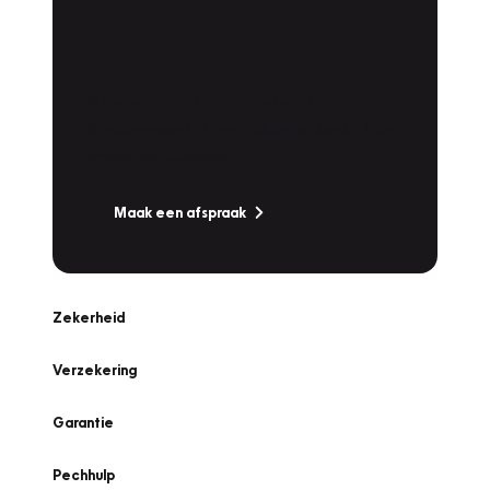
Plan een
Werkplaatsafspraak
Is uw auto toe aan Onderhoud,
Bandenwissel of een Vakantiecheck? Plan
online een afspraak!
Maak een afspraak
Zekerheid
Verzekering
Garantie
Pechhulp