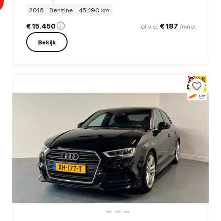
2016
Benzine
45.490 km
€ 15.450
€ 187
of v.a.
/mnd
Bekijk