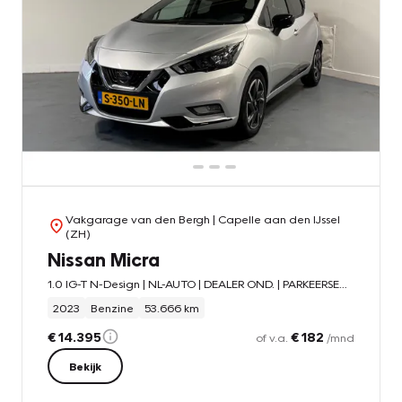
Vakgarage van den Bergh
| Capelle aan den IJssel
(ZH)
Nissan Micra
1.0 IG-T N-Design | NL-AUTO | DEALER OND. | PARKEERSENS. | NAVI |
2023
Benzine
53.666 km
€ 14.395
€ 182
of v.a.
/mnd
Bekijk